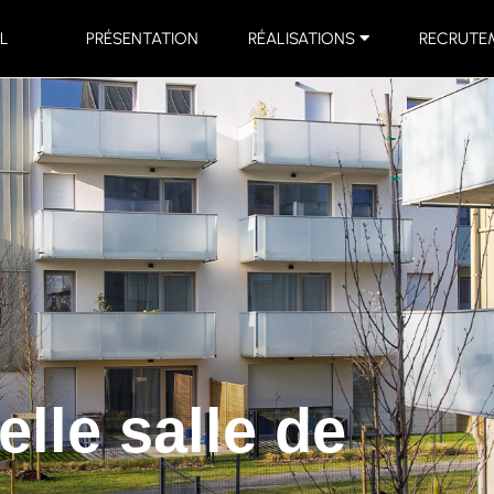
L
PRÉSENTATION
RÉALISATIONS
RECRUTE
lle salle de