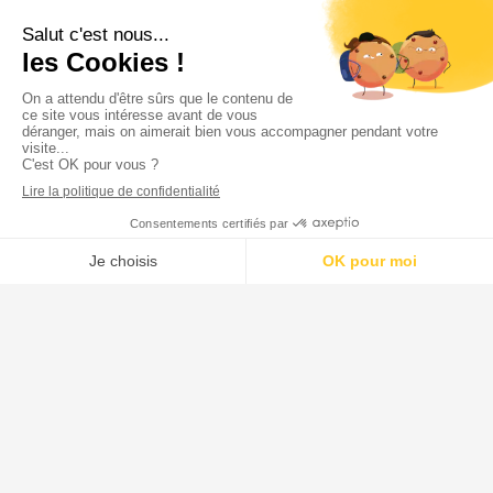
• CH – EHPAD – SANTE - Ouvrages fonctionnels
• Génie civil - Industrie - Commerces - Tertiaires
• Réhabilitations
• Logements
. Nos vidéos
Contact
• Contactez-nous
• Mentions légales