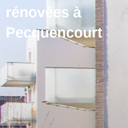
rénovées à
Pecquencourt