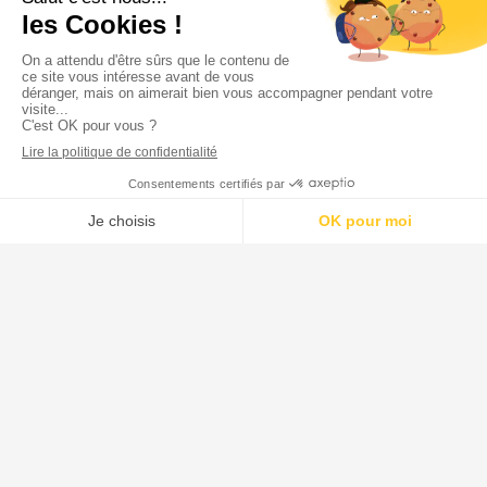
• Réhabilitations
• Logements
. Nos vidéos
Contact
• Contactez-nous
• Mentions légales